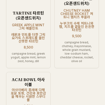
(오픈샌드위치)
CHUTNEY HAM
TARTINE 타르틴
CHEESE ROCKET 처
트니 햄치즈 루꼴라
(오픈샌드위치)
누부크의 수제 처트니와
GREEK APPLE MINT
햄, 치즈를 곁들인 든든한
그릭 애플민트
타르틴
레몬과 민트를 더한 그릭
9,500
요거트 스프레드를 올린
산뜻한 타르틴
campagne bread,
chutney, mayonnaise,
8,500
whole grain mustard,
campagne bread, greek
low-sodium ham,
yogurt, apple mint, lemon
cheddar cheese, rocket,
zest, honey, dill
olive oil
ACAI BOWL 아사
이볼
아사이베리 퓨레에 다채
로운 토핑, 건강과 포만감
을 채우는 시원한 스무디
볼