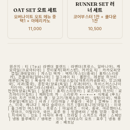
RUNNER SET 러
OAT SET 오트 세트
너 세트
오버나이트 오트 메뉴 중
코어부스터 1잔 + 쿨다운
택1 + 아메리카노
1잔
11,000
10,500
원산지 : 티 (Tea) 라벤더 블렌드 : 라벤더(프랑스, 알바니아), 캐
모마일(크로아티아) | 장미꽃차(파키스탄), 카카오 티 : 카카오씨앗
껍질(과테말라) | 자스민 백차 : 백차/자스민(중국)| 홍차(스리랑
카), 콘플라워(알바니아) | 얼그레이 티 : 폴란드, 레몬밤 허브티 :
레몬밤(독일) | 복숭아 티 : 루이보스잎(남아프리카공화국), 망고(태
국), 사과(중국), 혼합국/향료(독일) | 사과(터키), 히비스커스(나이
지리아), 레몬그라스(태국), 오렌지껍질(파라과이), 딸기(이집트),
천연착향료(독일) | 실론티 : 홍차(스리랑카) | 로즈마리 허브티 : 로
즈마리(이집트) | 페퍼민트 차 : 스리랑카 •—•—• 식재료 (푸드/
기타) 치킨 브레스트 햄 : 닭고기/정제소금(국산), 설탕(미국), 백후
추분말(베트남) | 사과 / 다진마늘 / 루꼴라 : 국산 | 깜빠뉴 : 프랑
스, 미국, 캐나다 | 체다 슬라이스 치즈 (캘리포니아/마일드) : 미국
| 홀그레인 머스타드 : 프랑스 | 마요네즈 : 미국, 중국, 아르헨티나,
덴마크, 이탈리아, 국산, 호주 등 | 땅콩버터 / 냉동 양파 : 중국
| 치아씨드 : 인도 | 아사이 퓨레 : 브라질 | 스퀴즈드 레몬 : 스페인
| 냉동 블루베리 / 생레몬 : 미국 | 비타소이 오트 : 호주 | 냉동 용
과 : 베트남