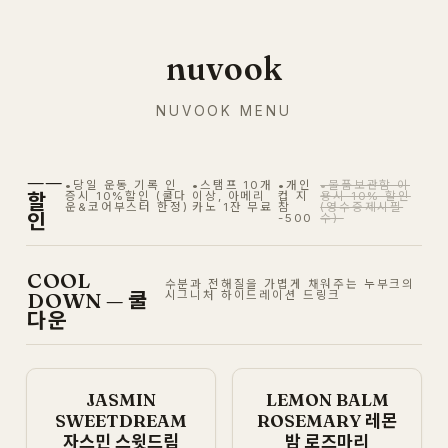
nuvook
NUVOOK MENU
——
•당일 운동 기록 인
•스탬프 10개
•개인
•물품보관함 이
할
증시 10%할인 (쿨다
이상, 아메리
컵 지
용시 10% 할인
운&코어부스터 한정)
카노 1잔 무료
참
(영수증제시필
인
-500
수)
COOL
수분과 전해질을 가볍게 채워주는 누부크의
DOWN — 쿨
시그니처 하이드레이션 드링크
다운
JASMIN
LEMON BALM
SWEETDREAM
ROSEMARY 레몬
자스민 스윗드림
밤 로즈마리