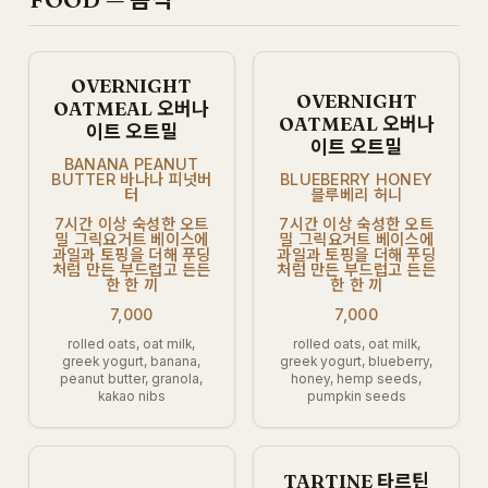
OVERNIGHT
OVERNIGHT
OATMEAL 오버나
OATMEAL 오버나
이트 오트밀
이트 오트밀
BANANA PEANUT
BUTTER 바나나 피넛버
BLUEBERRY HONEY
터
블루베리 허니
7시간 이상 숙성한 오트
7시간 이상 숙성한 오트
밀 그릭요거트 베이스에
밀 그릭요거트 베이스에
과일과 토핑을 더해 푸딩
과일과 토핑을 더해 푸딩
처럼 만든 부드럽고 든든
처럼 만든 부드럽고 든든
한 한 끼
한 한 끼
7,000
7,000
rolled oats, oat milk,
rolled oats, oat milk,
greek yogurt, banana,
greek yogurt, blueberry,
peanut butter, granola,
honey, hemp seeds,
kakao nibs
pumpkin seeds
TARTINE 타르틴