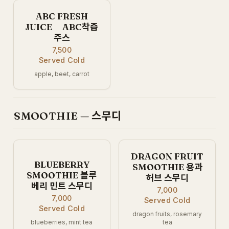
ABC FRESH
JUICE ABC착즙
주스
7,500
Served Cold
apple, beet, carrot
SMOOTHIE — 스무디
DRAGON FRUIT
BLUEBERRY
SMOOTHIE 용과
SMOOTHIE 블루
허브 스무디
베리 민트 스무디
7,000
7,000
Served Cold
Served Cold
dragon fruits, rosemary
blueberries, mint tea
tea