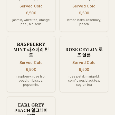
Served Cold
Served Cold
6,500
6,500
jasmin, white tea, orange
lemon balm, rosemary,
peel, hibiscus
peach
RASPBERRY
MINT 라즈베리 민
ROSE CEYLON 로
트
즈 실론
Served Cold
Served Cold
6,500
6,500
raspberry, rose hip,
rose petal, marigold,
peach, hibiscus,
cornflower, black tea,
pepermint
ceylon tea
EARL GREY
PEACH 얼그레이