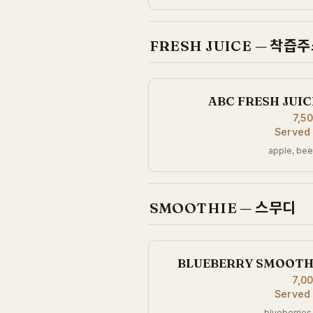
FRESH JUICE — 착즙
ABC FRESH JU
7,5
Served
apple, beet
SMOOTHIE — 스무디
BLUEBERRY SMOOT
7,0
Served
blueberries,