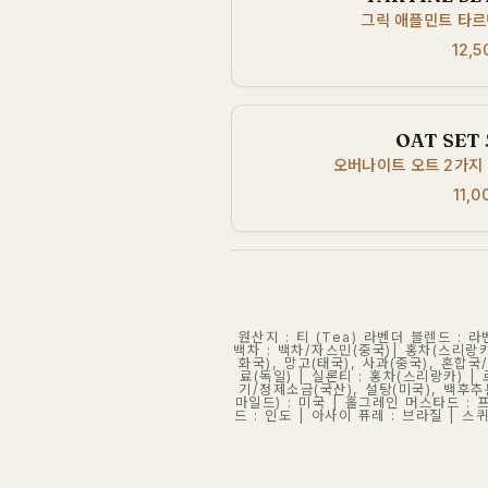
그릭 애플민트 타르
12,5
OAT SET
오버나이트 오트 2가지 
11,0
원산지 : 티 (Tea) 라벤더 블렌드 :
백차 : 백차/자스민(중국)| 홍차(스리랑카
화국), 망고(태국), 사과(중국), 혼합
료(독일) | 실론티 : 홍차(스리랑카) 
기/정제소금(국산), 설탕(미국), 백후추
마일드) : 미국 | 홀그레인 머스타드 : 
드 : 인도 | 아사이 퓨레 : 브라질 | 스