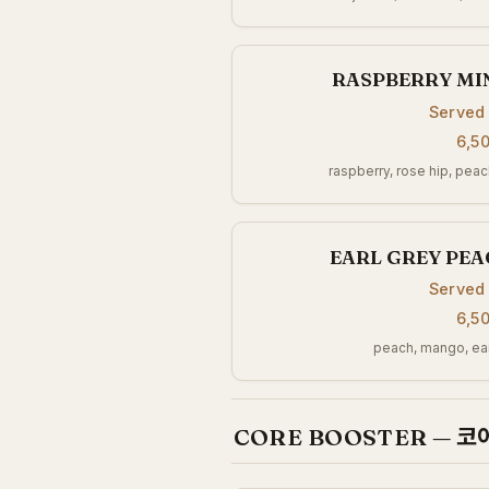
RASPBERRY M
Served
6,5
raspberry, rose hip, peac
EARL GREY PE
Served
6,5
peach, mango, ear
CORE BOOSTER — 