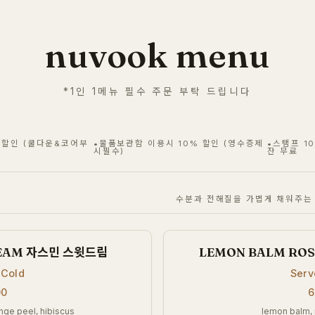
nuvook menu
*1인 1메뉴 필수 주문 부탁 드립니다
%할인 (쿨다운&코어부
•물품보관함 이용시 10% 할인 (영수증제
•스탬프 1
시필수)
잔 무료
수분과 전해질을 가볍게 채워주는
REAM 자스민 스윗드림
LEMON BALM RO
 Cold
Serv
00
6
ange peel, hibiscus
lemon balm,