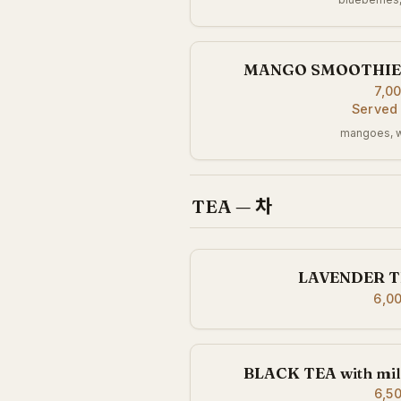
MANGO SMOOTHI
7,0
Served
mangoes, w
TEA — 차
LAVENDER 
6,0
BLACK TEA with m
6,5