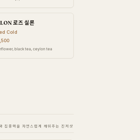
YLON 로즈 실론
ed Cold
,500
nflower, black tea, ceylon tea
와 집중력을 자연스럽게 깨워주는 진저샷