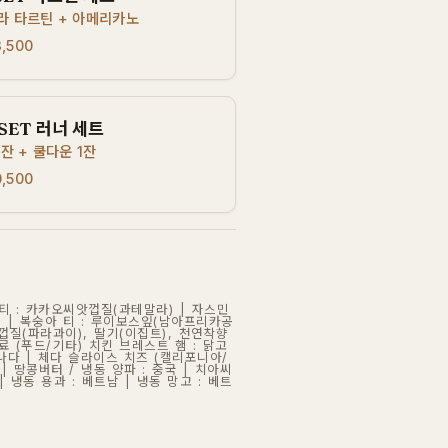
라 타르틴 + 아메리카노
3,500
SET 러너 세트
잔 + 쿨다운 1잔
0,500
 티 : 카카오씨앗껍질(과테말라) | 자스민
일) | 복숭아 티 : 루이보스잎(남아프리카공
지껍질(파라과이), 딸기(이집트), 천연착향
료 (푸드/기타) 치킨 브레스트 햄 : 닭고
캐나다 | 체다 슬라이스 치즈 (캘리포니아/
| 땅콩버터 / 냉동 양파 : 중국 | 치아씨
| 냉동 용과 : 베트남 | 냉동 망고 : 베트