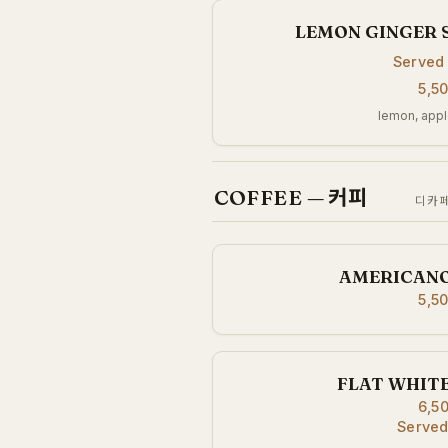
LEMON GINGER
Served
5,5
lemon, appl
COFFEE — 커피
디카페
AMERICAN
5,5
FLAT WHIT
6,5
Served