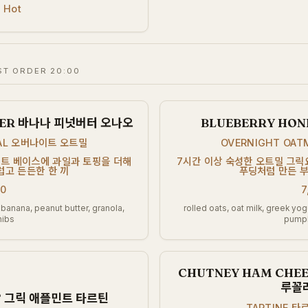
 Hot
ST ORDER 20:00
TER 바나나 피넛버터 오나오
BLUEBERRY HO
EAL 오버나이트 오트밀
OVERNIGHT OA
거트 베이스에 과일과 토핑을 더해
7시간 이상 숙성한 오트밀 그릭
럽고 든든한 한 끼
푸딩처럼 만든 부
00
7
, banana, peanut butter, granola,
rolled oats, oat milk, greek yo
nibs
pumpk
CHUTNEY HAM CHE
루꼴
NT 그릭 애플민트 타르틴
TARTINE 타