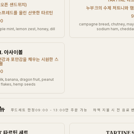
틴(오픈 샌드위치)
누부크의 수제 처트니와 햄
스프레드를 올린 산뜻한 타르틴
9
00
campagne bread, chutney, mayo
e mint, lemon zest, honey, dill
sodium ham, cheddar 
WL 아사이볼
건강과 포만감을 채우는 시원한 스
볼
00
lk, banana, dragon fruit, peanut
t flakes, hemp seeds
메뉴
푸드세트 한정09:00 - 13:00만 주문 가능
차액 지불 시 전 음료 
ET 타르틴 세트
TARTINE 