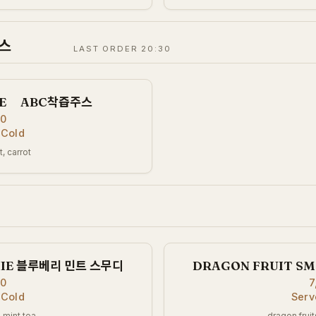
주스
LAST ORDER 20:30
ICE ABC착즙주스
00
 Cold
, carrot
HIE 블루베리 민트 스무디
DRAGON FRUIT S
00
7
 Cold
Serv
 mint tea
dragon frui