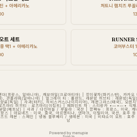
틴 + 아메리카노
처트니 햄치즈 루꼴
00
1
 오트 세트
RUNNER 
중 택1 + 아메리카노
코어부스터 1
00
1
 라벤더(프랑스, 알바니아), 캐모마일(크로아티아) | 장미꽃차(파키스탄), 카카오
), 콘플라워(알바니아) | 얼그레이 티 : 폴란드, 레몬밤 허브티 : 레몬밤(독
국/향료(독일) | 사과(터키), 히비스커스(나이지리아), 레몬그라스(태국), 오렌
| 로즈마리 허브티 : 로즈마리(이집트) | 페퍼민트 차 : 스리랑카 •—•—• 식재
분말(베트남) | 사과 / 다진마늘 / 루꼴라 : 국산 | 깜빠뉴 : 프랑스, 미국, 
프랑스 | 마요네즈 : 미국, 중국, 아르헨티나, 덴마크, 이탈리아, 국산, 호주 등 
퀴즈드 레몬 : 스페인 | 냉동 블루베리 / 생레몬 : 미국 | 비타소이 오트 : 호주 
남
Powered by menupie
Sign In